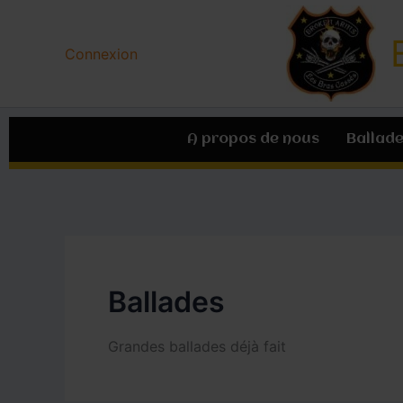
Aller
au
Connexion
contenu
A propos de nous
Ballade
Ballades
Grandes ballades déjà fait