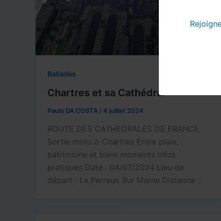
Rejoign
Ballades
Chartres et sa Cathédral
Paulo DA COSTA
/
4 juillet 2024
ROUTE DES CATHEDRALES DE FRANCE
Sortie moto à Chartres Entre pluie,
patrimoine et bons moments Infos
pratiques Date : 04/07/2024 Lieu de
départ : Le Perreux Sur Marne Distance :