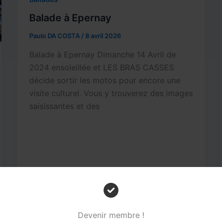
Balade à Epernay
Paulo DA COSTA
/
8 avril 2026
Balade à Epernay Dimanche 14 Avril de
2024 ensoleillée et LES BRAS CASSES
décide sortir les motos pour encore une
visite culturel. Vous y trouverez des images
saisissantes et des
Ballades
Devenir membre !