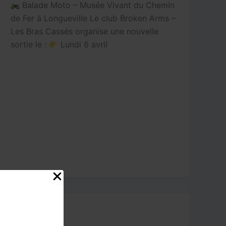
Balade Moto – Musée Vivant du Chemin
de Fer à Longueville Le club Broken Arms –
Les Bras Cassés organise une nouvelle
sortie le :
Lundi 6 avril
Ballades