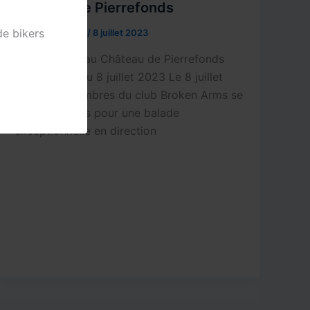
Chateau de Pierrefonds
de bikers
Paulo DA COSTA
/
8 juillet 2023
Balade moto au Château de Pierrefonds
notre sortie du 8 juillet 2023 Le 8 juillet
2023, les membres du club Broken Arms se
sont retrouvés pour une balade
exceptionnelle en direction