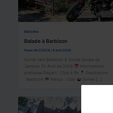
Ballades
Balade à Barbizon
Paulo DA COSTA
/
8 avril 2026
Sortie vers Barbizon & Soirée Soupe de
Jambon 25 Avril de 2026
Informations
pratiques Départ : Club à 9h
Destination
: Barbizon
Retour : Club
Soirée […]