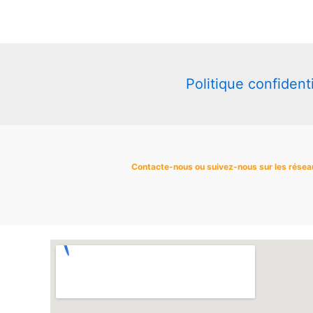
choisies
sur
la
page
du
Politique confidenti
produit
Contacte-nous ou suivez-nous sur les résea