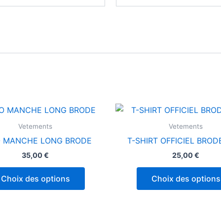
Ce
produit
Vetements
Vetements
a
 MANCHE LONG BRODE
T-SHIRT OFFICIEL BROD
plusieurs
35,00
€
25,00
€
variations.
Les
Choix des options
Choix des options
options
peuvent
être