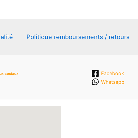
choisies
sur
la
page
du
alité
Politique remboursements / retours
produit
Facebook
ux sociaux
Whatsapp