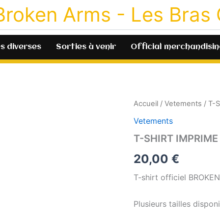
Broken Arms - Les Bras
s diverses
Sorties à venir
Official merchandisin
quantité
Accueil
/
Vetements
/ T-
de
Vetements
T-
SHIRT
T-SHIRT IMPRIME
IMPRIME
OFFICIEL
20,00
€
T-shirt officiel BROKE
Plusieurs tailles dispon