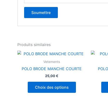
Produits similaires
Ce
produit
Vetements
a
POLO BRODE MANCHE COURTE
POLO
plusieurs
25,00
€
variations.
Les
Choix des options
options
peuvent
être