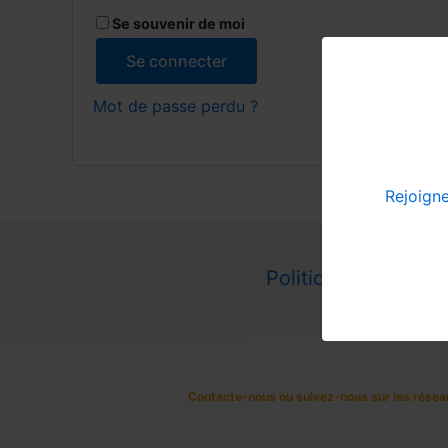
Se souvenir de moi
Se connecter
Mot de passe perdu ?
Rejoign
Politique confidenti
Contacte-nous ou suivez-nous sur les résea