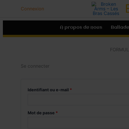
Aller
Obligatoire
Obligatoire
Connexion
au
contenu
A propos de nous
Ballade
FORMUL
Se connecter
Identifiant ou e-mail
*
Mot de passe
*