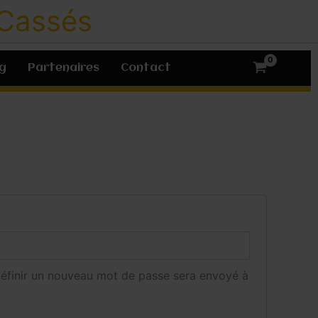
ire
 Cassés
g
Partenaires
Contact
définir un nouveau mot de passe sera envoyé à