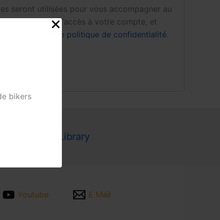
es seront utilisées pour vous accompagner au
 site web, gérer l’accès à votre compte, et
écrites dans notre
politique de confidentialité
.
de bikers
Document Library
Youtube
E Mail