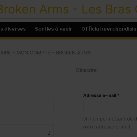
Obligato
Broken Arms - Les Bras
s diverses
Sorties à venir
Official merchandisin
AIRE – MON COMPTE – BROKEN ARMS
S’inscrire
Adresse e-mail
*
Un lien permettant de 
votre adresse e-mail.