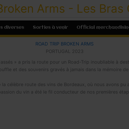
Broken Arms - Les Bras
s diverses
Sorties à venir
Official merchandisin
ROAD TRIP BROKEN ARMS
PORTUGAL 2023
assés » a pris la route pour un Road-Trip inoubliable à de
uffle et des souvenirs gravés à jamais dans la mémoire de 
la célèbre route des vins de Bordeaux, où nous avons pu a
passion du vin a été le fil conducteur de nos premières ét