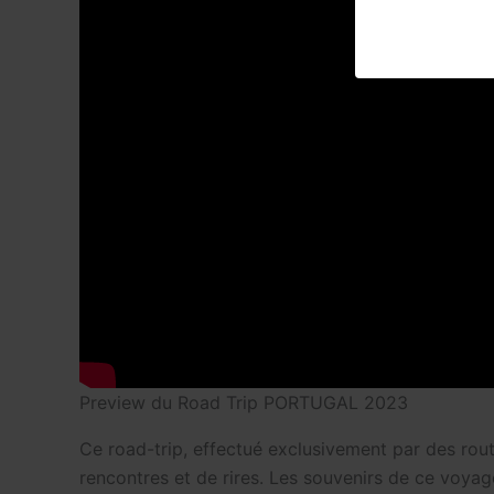
Preview du Road Trip PORTUGAL 2023
Ce road-trip, effectué exclusivement par des rou
rencontres et de rires. Les souvenirs de ce voy