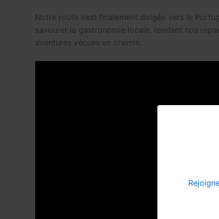
Notre route s’est finalement dirigée vers le Port
savourer la gastronomie locale, rendant nos repas
aventures vécues en chemin.
Rejoign