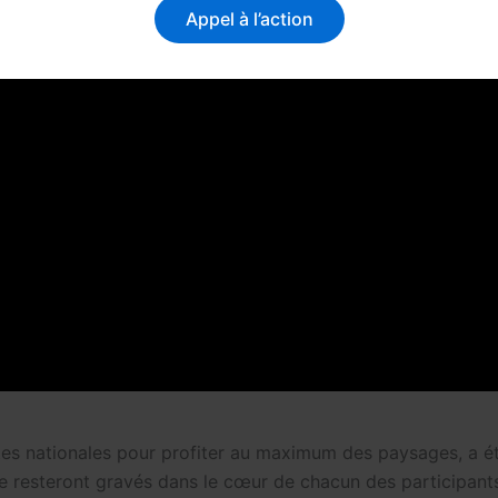
Appel à l’action
tes nationales pour profiter au maximum des paysages, a ét
age resteront gravés dans le cœur de chacun des particip