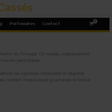
 Cassés
g
Partenaires
Contact
stination du Portugal. Ce voyage, soigneusement
tous les participants.
dmirer les vignobles verdoyants et déguster
apes, rendant chaque pause gourmande et festive.