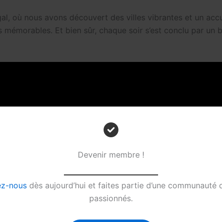
ugal, où nous avons découvert des villes vibrantes et un ac
 mémorables. Et bien sûr, chaque soir s’est conclu par un bo
Devenir membre !
ez-nous
dès aujourd’hui et faites partie d’une communauté 
passionnés.