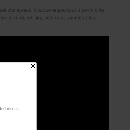
cueil chaleureux. Chaque étape nous a permis de
n verre de whisky, célébrant l’amitié et les
de bikers